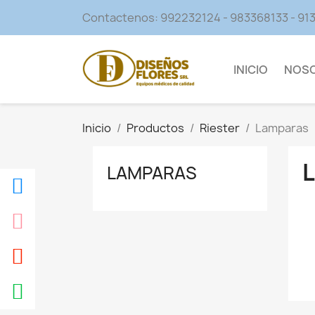
Contactenos:
992232124 - 983368133 - 9
INICIO
NOS
Inicio
Productos
Riester
Lamparas
LAMPARAS