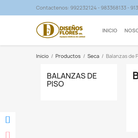
Contactenos:
992232124 - 983368133 - 9
INICIO
NOS
Inicio
Productos
Seca
Balanzas de 
BALANZAS DE
PISO