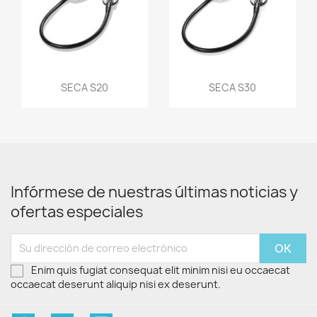
Vista rápida
Vista rápida


SECA S20
SECA S30
Infórmese de nuestras últimas noticias y
ofertas especiales
Enim quis fugiat consequat elit minim nisi eu occaecat
occaecat deserunt aliquip nisi ex deserunt.