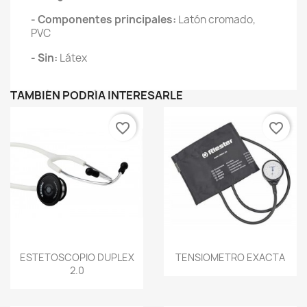
- Componentes principales:
Latón cromado,
PVC
- Sin:
Látex
TAMBIÉN PODRÍA INTERESARLE
favorite_border
favorite_border
Vista rápida
Vista rápida


ESTETOSCOPIO DUPLEX
TENSIOMETRO EXACTA
2.0